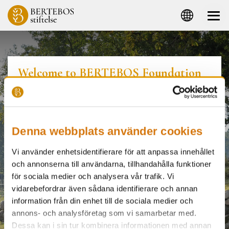
Welcome to BERTEBOS Foundation
The BERTEBOS Foundation was founded in 1994 by Olof
and Brita Stenström. The purpose of the foundation is to
promote education and scientific research within the
food sector.
Denna webbplats använder cookies
Through the BERTEBOS prize and other scholarships, a
Vi använder enhetsidentifierare för att anpassa innehållet
number of persons doing research have already been
och annonserna till användarna, tillhandahålla funktioner
given the opportunity to continue their important work
för sociala medier och analysera vår trafik. Vi
within the fields of food, agriculture and ecology.
vidarebefordrar även sådana identifierare och annan
information från din enhet till de sociala medier och
Read more
annons- och analysföretag som vi samarbetar med.
Dessa kan i sin tur kombinera informationen med annan