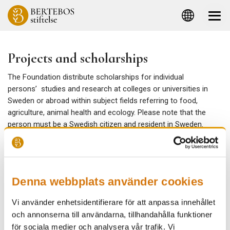
Projects and scholarships
The Foundation distribute
scholarships for individual
persons’ studies and research at colleges or universities in
Sweden or abroad within subject fields referring to food,
agriculture, animal health and ecology. Please note that the
person must be a Swedish citizen and resident in Sweden.
Further, scholarships can be granted for research at higher
levels within these fields and especially connected to research
activities in the district of Halland
.
Denna webbplats använder cookies
If you have any questions regarding the scholarships, please
contact:
Vi använder enhetsidentifierare för att anpassa innehållet
Per Stenström
och annonserna till användarna, tillhandahålla funktioner
Chairman BERTEBOS Foundation
för sociala medier och analysera vår trafik. Vi