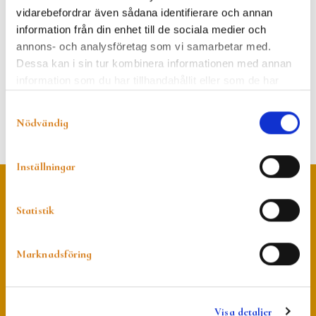
vidarebefordrar även sådana identifierare och annan
Phone: 0346-71 51 24
E-mail: per@siaglass.se
information från din enhet till de sociala medier och
annons- och analysföretag som vi samarbetar med.
Dessa kan i sin tur kombinera informationen med annan
information som du har tillhandahållit eller som de har
samlat in när du har använt deras tjänster.
Samtyckesval
Nödvändig
Inställningar
Statistik
Marknadsföring
BERTEBOS Foundation
Visa detaljer