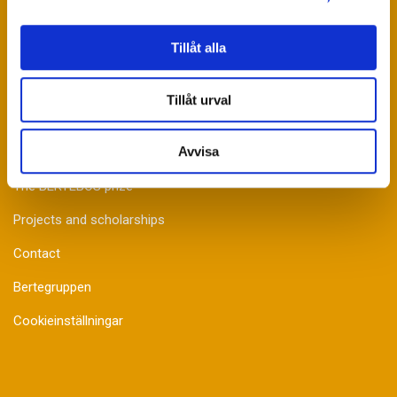
Stenlösvägen 33
S-311 68 Slöinge
Tillåt alla
SWEDEN
Phone. 0346-71 51 00
Tillåt urval
E-mail: info@bertebosstiftelse.se
Avvisa
BERTEBOS Foundation
The BERTEBOS prize
Projects and scholarships
Contact
Bertegruppen
Cookieinställningar