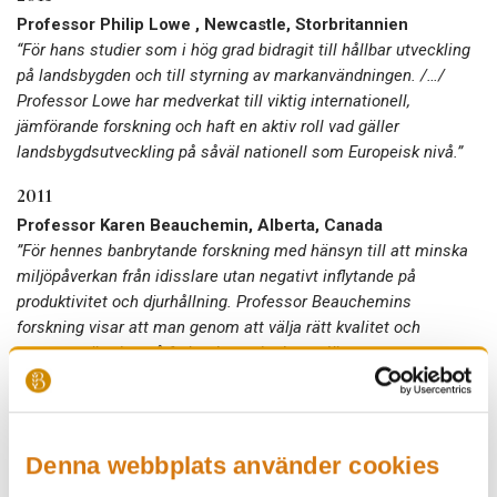
Professor Philip Lowe , Newcastle, Storbritannien
“För hans studier som i hög grad bidragit till hållbar utveckling
på landsbygden och till styrning av markanvändningen. /…/
Professor Lowe har medverkat till viktig internationell,
jämförande forskning och haft en aktiv roll vad gäller
landsbygdsutveckling på såväl nationell som Europeisk nivå.”
2011
Professor Karen Beauchemin, Alberta, Canada
”För hennes banbrytande forskning med hänsyn till att minska
miljöpåverkan från idisslare utan negativt inflytande på
produktivitet och djurhållning. Professor Beauchemins
forskning visar att man genom att välja rätt kvalitet och
sammansättning på fodret kan minska utsläppet av
växthusgaser betydligt, och samtidigt förbättra både
produktionen och djurbesättningens hälsa.”
2009
Denna webbplats använder cookies
Dr. Joachim von Braun, Washington DC, USA