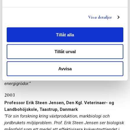
många barn i utvecklingsländer. Professor Potrykus har arbetat
outtröttligt för att lösa alla patent- och laghinder som i
Visa detaljer
åtskilliga år har förhindrat fritt användande av ”Golden Rice”
inom flera risförädlingsinstitut och småskaliga lantbruk.”
Tillåt alla
2005
Professor Piotr Kowalik, Gdánsk University of Technology,
Polen
Tillåt urval
”För framstående multidisciplinär forskning inom
vattendynamik i lantbruk och skogsbruk och för banbrytande
Avvisa
utveckling och implementering av behandlingsmetoder för
avfallsvatten i anlagda våtmarker och i produktionssystem för
energigrödor.”
2003
Professor Erik Steen Jensen, Den Kgl. Veterinaer- og
Landbohöjskole, Taastrup, Danmark
”För sin forskning kring växtproduktion, markbiologi och
jordbrukets miljöproblem. Prof. Erik Steen Jensen ser biologisk
mångfald som ett medel att effektivisera kväveutnyttjandet i