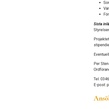
Som
Vän
För
Sista in
Styrelse
Projektet
stipendie
Eventuell
Per Sten
Ordföra
Tel. 034
E-post:
p
Ansök