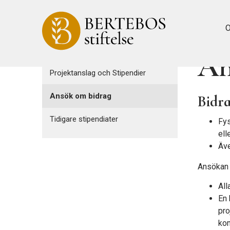
O
An
Projektanslag och Stipendier
Ansök om bidrag
Bidra
Tidigare stipendiater
Fys
ell
Äve
Ansökan 
All
En 
pro
kom