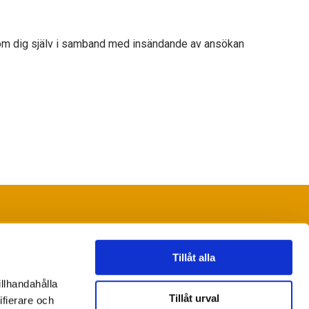
r om dig själv i samband med insändande av ansökan
Om BERTEBOS Stiftelse
BERTEBOS pris
Tillåt alla
rojektanslag och Stipendier
illhandahålla
Tillåt urval
ifierare och