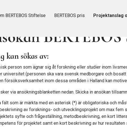
m BERTEBOS Stiftelse
BERTEBOS pris
Projektanslag o
sökan BERTEBOS S
g kan sökas av:
isk person som ägnar sig åt forskning eller studier inom livsmede
er universitet
(
p
ersonen ska vara svensk medborgare och bosatt i
n försöksverksamhet inom dessa områden i Halland kan motiver
sker via ansökningsblanketten nedan. Skicka in ansökan tills
a fält som är märkta med en asterisk (*) är obligatoriska och måste
beskrivning av forsknings- och utvecklingsprojekt om max fem si
jektets syfte och frågeställning, metodbeskrivning, en kort lit
petens för projektet samt en kort beskrivning av hur resultaten 