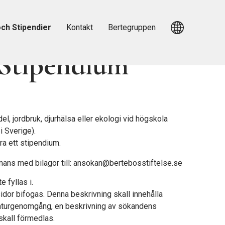
ch Stipendier
Kontakt
Bertegruppen
tipendium
l, jordbruk, djurhälsa eller ekologi vid högskola
 Sverige).
a ett stipendium.
ammans med
bilagor till: ansokan@bertebosstiftelse.se
 fyllas i.
dor bifogas. Denna beskrivning skall innehålla
teraturgenomgång, en beskrivning av sökandens
skall förmedlas.